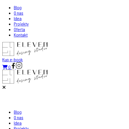
Blog
O nas
Idea
Projekty
Oferta
Kontakt
Kup e-book
0
Blog
O nas
Idea
Projekty