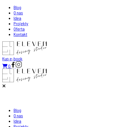
Blog
O nas
Idea
Projekty
Oferta
Kontakt
Kup e-book
0
Blog
O nas
Idea
Projekty